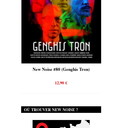
New Noise #80 (Genghis Tron)
New Noise #80 (Qu
12,90
€
12,90
€
OÙ TROUVER NEW NOISE ?