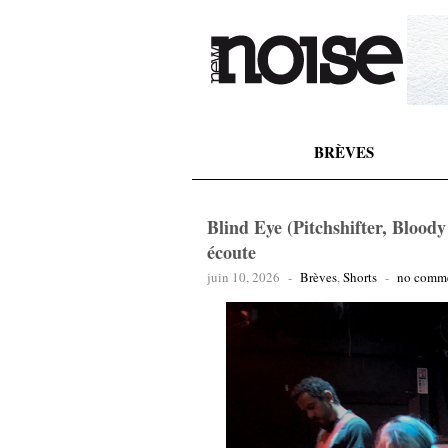
BRÈVES
Blind Eye (Pitchshifter, Blood
écoute
juin 10, 2026
-
Brèves
,
Shorts
-
no comm