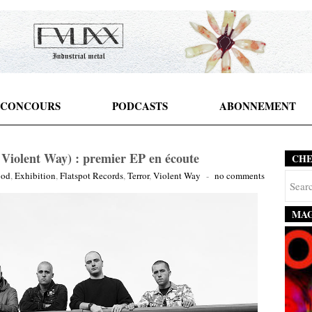
CONCOURS
PODCASTS
ABONNEMENT
 Violent Way) : premier EP en écoute
CH
ood
,
Exhibition
,
Flatspot Records
,
Terror
,
Violent Way
-
no comments
MAG