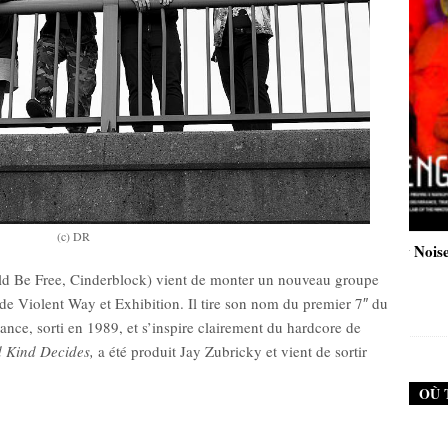
(c) DR
9 (Neurosis)
New Noise #80 (Genghis Tron)
rld Be Free, Cinderblock) vient de monter un nouveau groupe
90
€
12,90
€
Violent Way et Exhibition. Il tire son nom du premier 7″ du
nce, sorti en 1989, et s’inspire clairement du hardcore de
 Kind Decides,
a été produit Jay Zubricky et vient de sortir
OÙ 