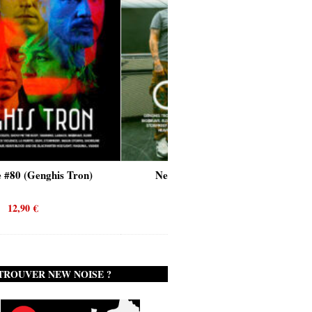
New Noise #80 (Quicksand)
New Noise #79 (Failu
12,90
€
12,90
€
TROUVER NEW NOISE ?