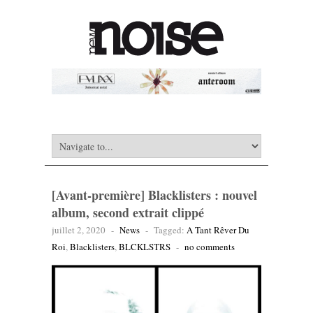
[Avant-première] Blacklisters : nouvel
album, second extrait clippé
juillet 2, 2020
-
News
-
Tagged:
A Tant Rêver Du
Roi
,
Blacklisters
,
BLCKLSTRS
-
no comments