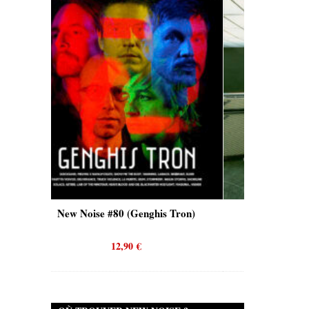
oise #80 (Genghis Tron)
New Noise #80 (Quicksand)
12,90
€
12,90
€