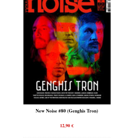
is)
New Noise #80 (Genghis Tron)
New No
12,90
€