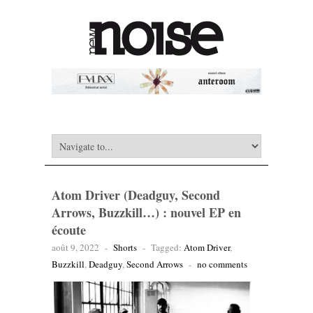
Atom Driver (Deadguy, Second
Arrows, Buzzkill…) : nouvel EP en
écoute
août 9, 2022
-
Shorts
-
Tagged:
Atom Driver
,
Buzzkill
,
Deadguy
,
Second Arrows
-
no comments