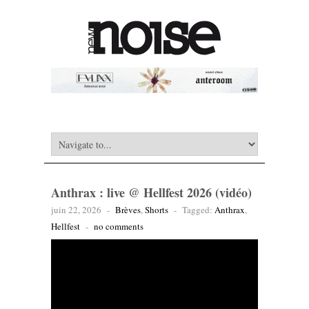
Anthrax : live @ Hellfest 2026 (vidéo)
juin 22, 2026
-
Brèves
,
Shorts
-
Tagged:
Anthrax
,
Hellfest
-
no comments