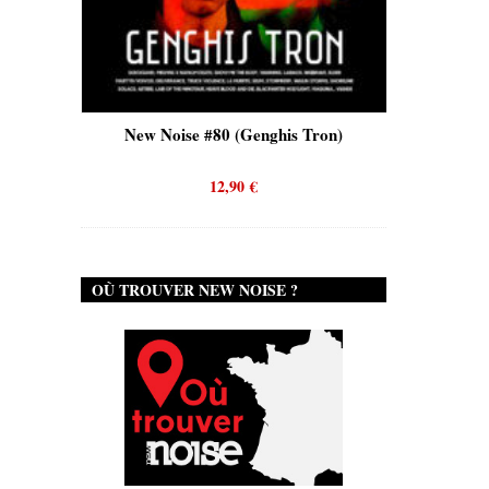
is)
New Noise #80 (Genghis Tron)
New No
12,90
€
OÙ TROUVER NEW NOISE ?