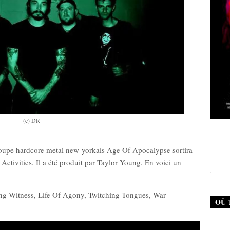
(c) DR
New Noise #79 (Neurosis)
New No
roupe hardcore metal new-yorkais Age Of Apocalypse sortira
12,90
€
Activities. Il a été produit par Taylor Young. En voici un
g Witness, Life Of Agony, Twitching Tongues, War
OÙ 