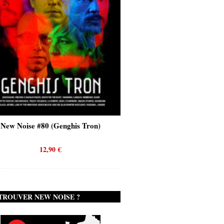
ise #80 (Genghis Tron)
New Noise #80 (Quicksand)
12,90
€
12,90
€
TROUVER NEW NOISE ?