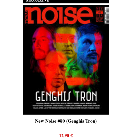
New Noise #80 (Genghis Tron)
New Noise #80 (
12,90
€
12,90