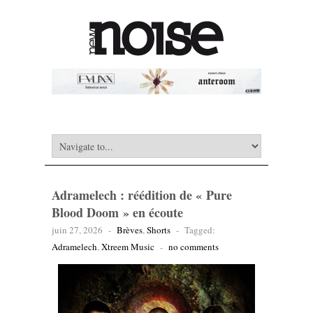
Adramelech : réédition de « Pure
Blood Doom » en écoute
juin 27, 2026
-
Brèves
,
Shorts
-
Tagged:
Adramelech
,
Xtreem Music
-
no comments