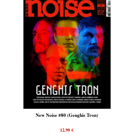
New Noise #80 (Genghis Tron)
New Noise #80 
12,90
€
12,9