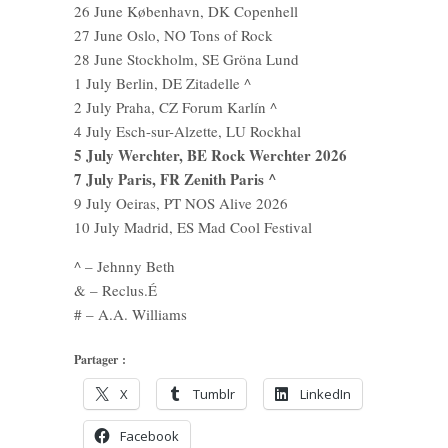
26 June København, DK Copenhell
27 June Oslo, NO Tons of Rock
28 June Stockholm, SE Gröna Lund
1 July Berlin, DE Zitadelle ^
2 July Praha, CZ Forum Karlín ^
4 July Esch-sur-Alzette, LU Rockhal
5 July Werchter, BE Rock Werchter 2026
7 July Paris, FR Zenith Paris ^
9 July Oeiras, PT NOS Alive 2026
10 July Madrid, ES Mad Cool Festival
^ – Jehnny Beth
& – Reclus.É
# – A.A. Williams
Partager :
X
Tumblr
LinkedIn
Facebook