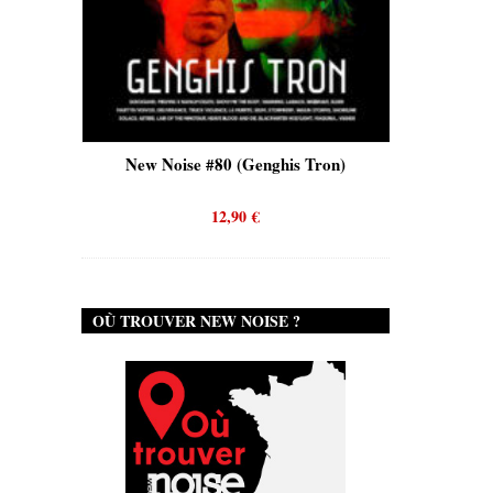
is)
New Noise #80 (Genghis Tron)
New No
12,90
€
OÙ TROUVER NEW NOISE ?