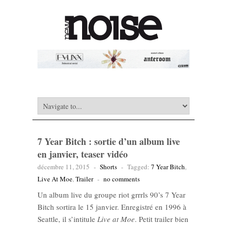
7 Year Bitch : sortie d’un album live
en janvier, teaser vidéo
décembre 11, 2015
-
Shorts
-
Tagged:
7 Year Bitch
,
Live At Moe
,
Trailer
-
no comments
Un album live du groupe riot grrrls 90’s 7 Year
Bitch sortira le 15 janvier. Enregistré en 1996 à
Seattle, il s’intitule
Live at Moe
. Petit trailer bien