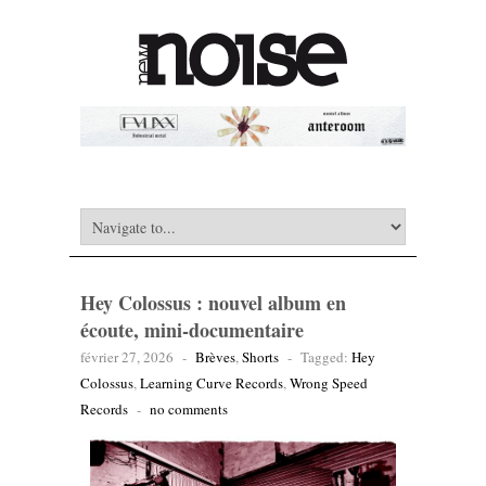
Hey Colossus : nouvel album en
écoute, mini-documentaire
février 27, 2026
-
Brèves
,
Shorts
-
Tagged:
Hey
Colossus
,
Learning Curve Records
,
Wrong Speed
Records
-
no comments