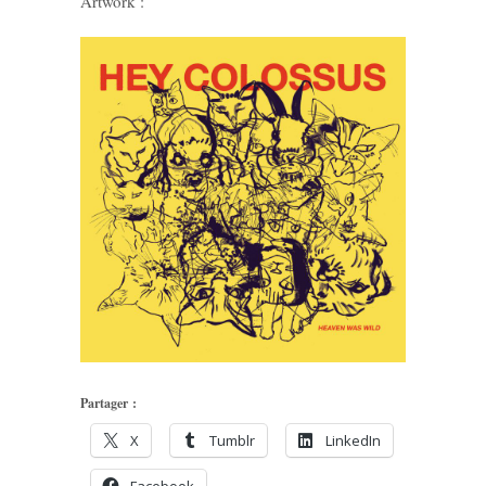
Artwork :
Partager :
X
Tumblr
LinkedIn