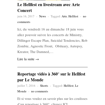
Le Hellfest en livestream avec Arte
Concert
juin 16, 2017
-
News
-
Tagged:
Arte
,
Hellfest
-
no
comments
Ici, du vendredi 16 au dimanche 18 juin vous
allez pouvoir suivre les concerts de Ministry,
Dillinger Escape Plan, Suicidal Tendencies, Rob
Zombie, Agnostic Front, Obituary, Autopsy,
Kreator, The Damned,…
Lire la suite →
Reportage vidéo à 360° sur le Hellfest
par Le Monde
juillet 7, 2016
-
Shorts
-
Tagged:
Hellfest
,
Le
Monde
-
no comments
Et si vous voulez en savoir plus sur les coulisses
d’un reportage à 360°, cliquez ICI.