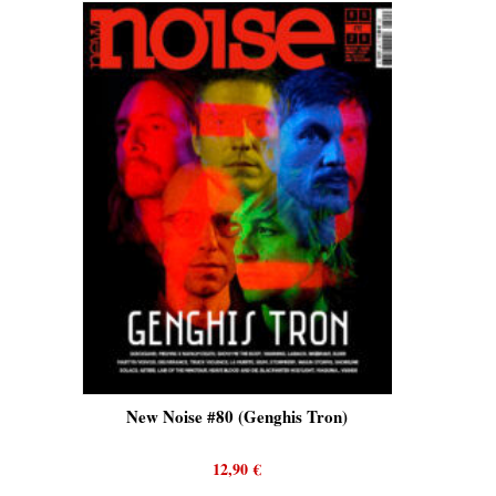
New Noise #80 (Genghis Tron)
New Noise #80 (Qui
12,90
€
12,90
€