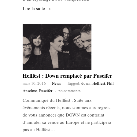
Lire la suite →
Hellfest : Down remplacé par Puscifer
mars 10, 2016
-
News
-
Tagged:
down
,
Hellfest
,
Phil
Anselmo
,
Puscifer
-
no comments
Communiqué du Hellfest : Suite aux
événements récents, nous sommes aux regrets
de vous annoncer que DOWN est contraint
d’annuler sa venue au Europe et ne participera
pas au Hellfest…