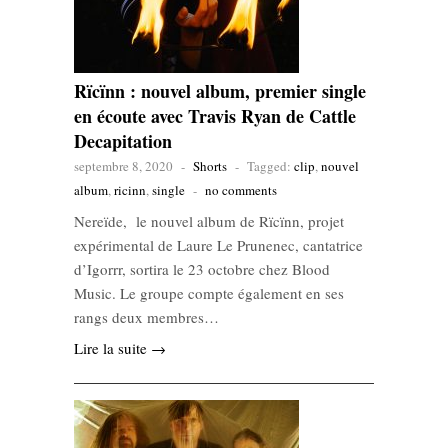
Rïcïnn : nouvel album, premier single
en écoute avec Travis Ryan de Cattle
Decapitation
septembre 8, 2020
-
Shorts
-
Tagged:
clip
,
nouvel
album
,
ricinn
,
single
-
no comments
Nereïde, le nouvel album de Rïcïnn, projet
expérimental de Laure Le Prunenec, cantatrice
d’Igorrr, sortira le 23 octobre chez Blood
Music. Le groupe compte également en ses
rangs deux membres…
Lire la suite →