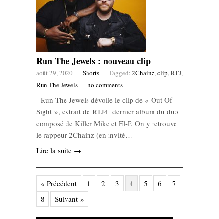
Run The Jewels : nouveau clip
août 29, 2020
-
Shorts
-
Tagged:
2Chainz
,
clip
,
RTJ
,
Run The Jewels
-
no comments
Run The Jewels dévoile le clip de « Out Of
Sight », extrait de RTJ4, dernier album du duo
composé de Killer Mike et El-P. On y retrouve
le rappeur 2Chainz (en invité…
Lire la suite →
« Précédent
1
2
3
4
5
6
7
8
Suivant »