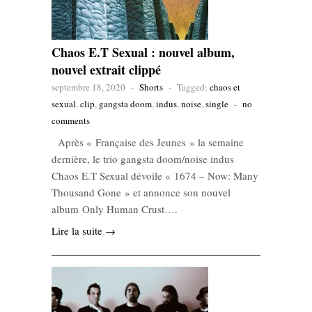
Chaos E.T Sexual : nouvel album,
nouvel extrait clippé
septembre 18, 2020
-
Shorts
-
Tagged:
chaos et
sexual
,
clip
,
gangsta doom
,
indus
,
noise
,
single
-
no
comments
Après « Française des Jeunes » la semaine
dernière, le trio gangsta doom/noise indus
Chaos E.T Sexual dévoile « 1674 – Now: Many
Thousand Gone » et annonce son nouvel
album Only Human Crust….
Lire la suite →