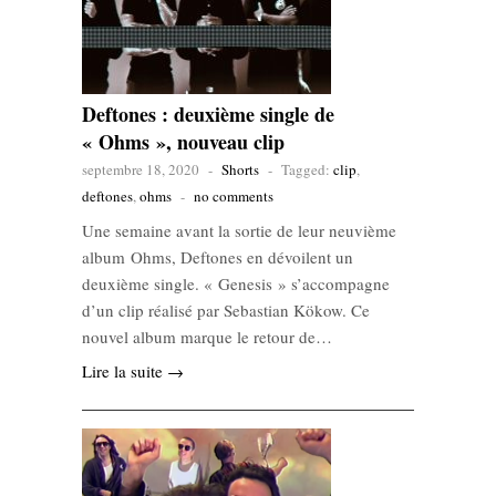
Deftones : deuxième single de
« Ohms », nouveau clip
septembre 18, 2020
-
Shorts
-
Tagged:
clip
,
deftones
,
ohms
-
no comments
Une semaine avant la sortie de leur neuvième
album Ohms, Deftones en dévoilent un
deuxième single. « Genesis » s’accompagne
d’un clip réalisé par Sebastian Kökow. Ce
nouvel album marque le retour de…
Lire la suite →