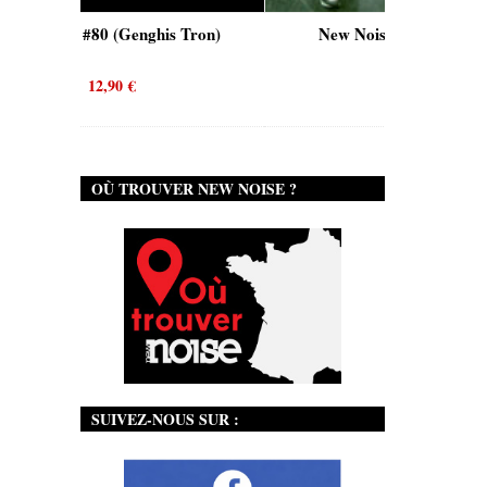
Tron)
New Noise #80 (Quicksand)
New 
12,90
€
OÙ TROUVER NEW NOISE ?
SUIVEZ-NOUS SUR :