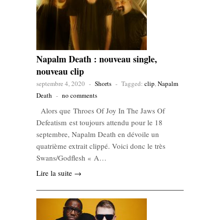
Napalm Death : nouveau single,
nouveau clip
septembre 4, 2020
-
Shorts
-
Tagged:
clip
,
Napalm
Death
-
no comments
Alors que Throes Of Joy In The Jaws Of
Defeatism est toujours attendu pour le 18
septembre, Napalm Death en dévoile un
quatrième extrait clippé. Voici donc le très
Swans/Godflesh « A…
Lire la suite →