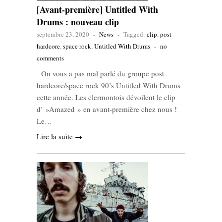
[Avant-première] Untitled With
Drums : nouveau clip
septembre 23, 2020
-
News
-
Tagged:
clip
,
post
hardcore
,
space rock
,
Untitled With Drums
-
no
comments
On vous a pas mal parlé du groupe post
hardcore/space rock 90’s Untitled With Drums
cette année. Les clermontois dévoilent le clip
d’ »Amazed » en avant-première chez nous !
Le…
Lire la suite →