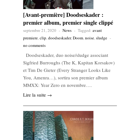
[Avant-première] Doodseskader :
premier album, premier single clippé
septembre 21, 2020
-
News
-
Tagged:
avant
premiere
,
clip
,
doodseskader
,
Doom
,
noise
,
sludge
-
no comments
Doodseskader, duo noise/sludge associant
Sigfried Burroughs (The K, Kapitan Korsakov)
et Tim De Gieter (Every Stranger Looks Like
You, Amenra…), sortira son premier album
MMXX: Year Zero en novembre….
Lire la suite →