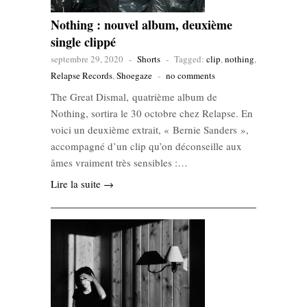
Nothing : nouvel album, deuxième
single clippé
septembre 29, 2020
-
Shorts
-
Tagged:
clip
,
nothing
,
Relapse Records
,
Shoegaze
-
no comments
The Great Dismal, quatrième album de
Nothing, sortira le 30 octobre chez Relapse. En
voici un deuxième extrait, « Bernie Sanders »,
accompagné d’un clip qu’on déconseille aux
âmes vraiment très sensibles :…
Lire la suite →