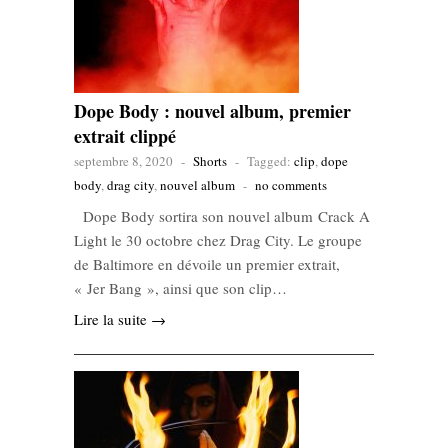
Dope Body : nouvel album, premier
extrait clippé
septembre 8, 2020
-
Shorts
-
Tagged:
clip
,
dope
body
,
drag city
,
nouvel album
-
no comments
Dope Body sortira son nouvel album Crack A
Light le 30 octobre chez Drag City. Le groupe
de Baltimore en dévoile un premier extrait,
« Jer Bang », ainsi que son clip…
Lire la suite →