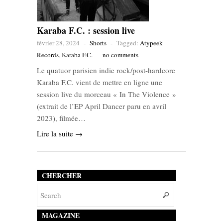
Karaba F.C. : session live
février 28, 2024
-
Shorts
-
Tagged:
Atypeek
Records
,
Karaba F.C.
-
no comments
Le quatuor parisien indie rock/post-hardcore
Karaba F.C. vient de mettre en ligne une
session live du morceau « In The Violence »
(extrait de l’EP April Dancer paru en avril
2023), filmée…
Lire la suite →
CHERCHER
MAGAZINE