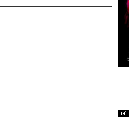
New Noise #79 (Neurosis)
12,90
€
OÙ 