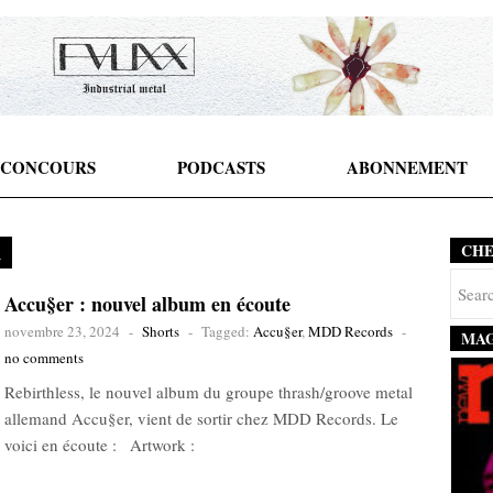
CONCOURS
PODCASTS
ABONNEMENT
R
CH
Accu§er : nouvel album en écoute
novembre 23, 2024
-
Shorts
-
Tagged:
Accu§er
,
MDD Records
-
MAG
no comments
Rebirthless, le nouvel album du groupe thrash/groove metal
allemand Accu§er, vient de sortir chez MDD Records. Le
voici en écoute : Artwork :