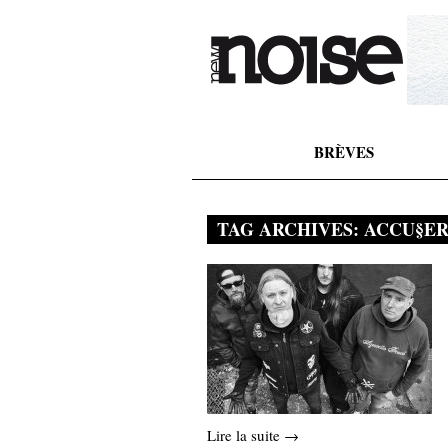
BRÈVES
TAG ARCHIVES:
ACCU§E
Lire la suite →