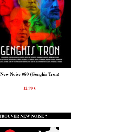
New Noise #80 (Genghis Tron)
New Noise #80 (Quicks
12,90
€
12,90
€
TROUVER NEW NOISE ?