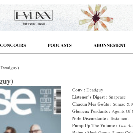
CONCOURS
PODCASTS
ABONNEMENT
(Deadguy)
guy)
Couv :
Deadguy
Listener’s Digest :
Snapcase
Chacun Mes Goûts :
Sumac & 
Glorieux Perdants :
Agents Of 
Note Discordante :
Testament
Pump Up The Volume :
Last Ac
Retro :
Mark Grewe (Leper Col