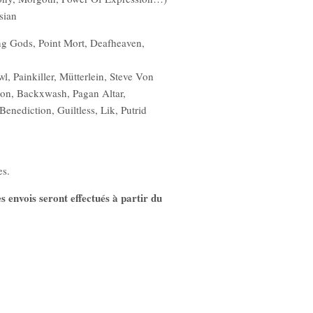
sian
 Gods, Point Mort, Deafheaven,
l, Painkiller, Mütterlein, Steve Von
son, Backxwash, Pagan Altar,
enediction, Guiltless, Lik, Putrid
es.
s envois seront effectués à partir du