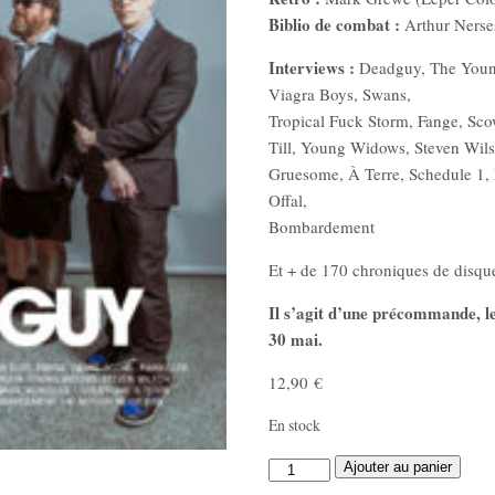
Biblio de combat :
Arthur Nerse
Interviews :
Deadguy, The Young
Viagra Boys, Swans,
Tropical Fuck Storm, Fange, Scow
Till, Young Widows, Steven Wil
Gruesome, À Terre, Schedule 1, B
Offal,
Bombardement
Et + de 170 chroniques de disqu
Il s’agit d’une précommande, le
30 mai.
12,90
€
En stock
quantité
Ajouter au panier
de