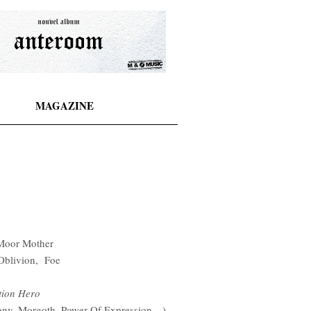
MAGAZINE
Moor Mother
Oblivion, Foe
tion Hero
ony, Morgoth, Power Of Expression…)